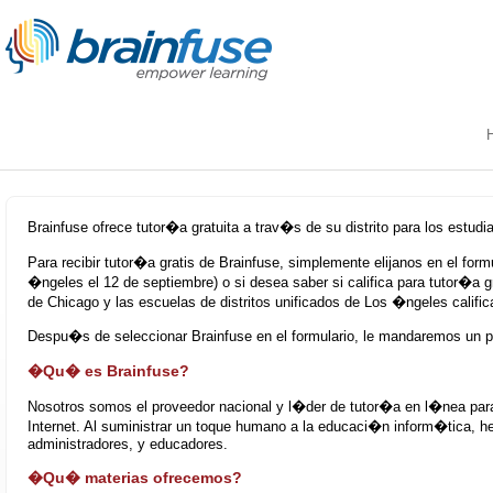
Brainfuse ofrece tutor�a gratuita a trav�s de su distrito para los estudi
Para recibir tutor�a gratis de Brainfuse, simplemente elijanos en el for
�ngeles el 12 de septiembre) o si desea saber si califica para tutor�a g
de Chicago y las escuelas de distritos unificados de Los �ngeles calific
Despu�s de seleccionar Brainfuse en el formulario, le mandaremos un p
�Qu� es Brainfuse?
Nosotros somos el proveedor nacional y l�der de tutor�a en l�nea para
Internet. Al suministrar un toque humano a la educaci�n inform�tica,
administradores, y educadores.
�Qu� materias ofrecemos?