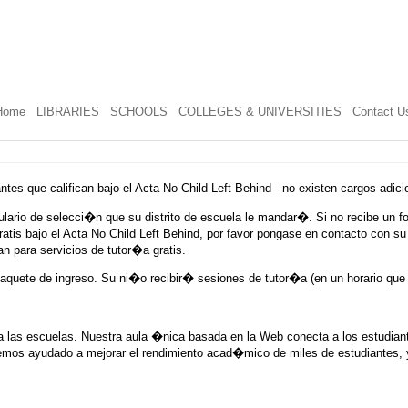
Home
LIBRARIES
SCHOOLS
COLLEGES & UNIVERSITIES
Contact U
antes que califican bajo el Acta No Child Left Behind - no existen cargos adici
mulario de selecci�n que su distrito de escuela le mandar�. Si no recibe un 
ratis bajo el Acta No Child Left Behind, por favor pongase en contacto con s
an para servicios de tutor�a gratis.
aquete de ingreso. Su ni�o recibir� sesiones de tutor�a (en un horario que 
 las escuelas. Nuestra aula �nica basada en la Web conecta a los estudian
 hemos ayudado a mejorar el rendimiento acad�mico de miles de estudiantes,