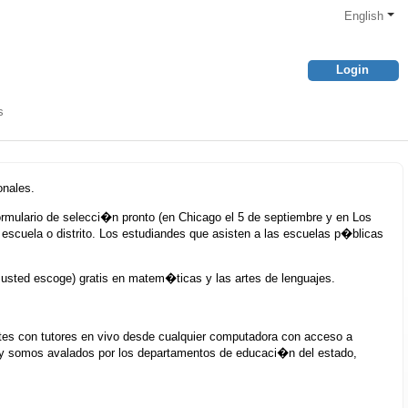
English
Login
s
onales.
formulario de selecci�n pronto (en Chicago el 5 de septiembre y en Los
u escuela o distrito. Los estudiandes que asisten a las escuelas p�blicas
usted escoge) gratis en matem�ticas y las artes de lenguajes.
tes con tutores en vivo desde cualquier computadora con acceso a
 y somos avalados por los departamentos de educaci�n del estado,