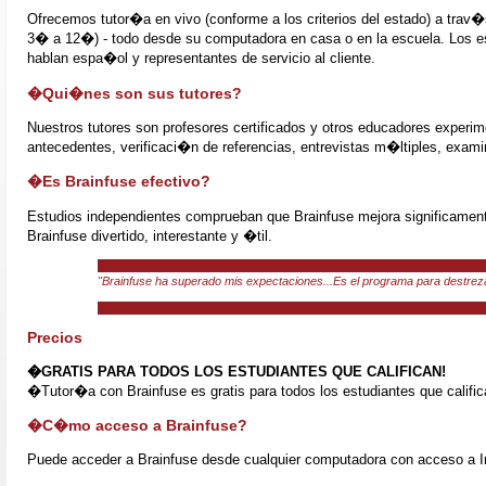
Ofrecemos tutor�a en vivo (conforme a los criterios del estado) a tra
3� a 12�) - todo desde su computadora en casa o en la escuela. Los est
hablan espa�ol y representantes de servicio al cliente.
�Qui�nes son sus tutores?
Nuestros tutores son profesores certificados y otros educadores experime
antecedentes, verificaci�n de referencias, entrevistas m�ltiples, exam
�Es Brainfuse efectivo?
Estudios independientes comprueban que Brainfuse mejora significament
Brainfuse divertido, interestante y �til.
"Brainfuse ha superado mis expectaciones...Es el programa para destr
Precios
�GRATIS PARA TODOS LOS ESTUDIANTES QUE CALIFICAN!
�Tutor�a con Brainfuse es gratis para todos los estudiantes que califica
�C�mo acceso a Brainfuse?
Puede acceder a Brainfuse desde cualquier computadora con acceso a In