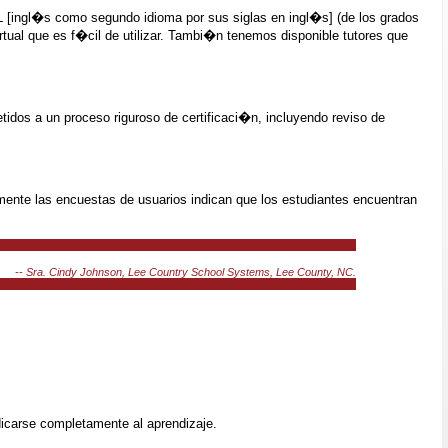
L [ingl�s como segundo idioma por sus siglas en ingl�s] (de los grados
tual que es f�cil de utilizar. Tambi�n tenemos disponible tutores que
tidos a un proceso riguroso de certificaci�n, incluyendo reviso de
ente las encuestas de usuarios indican que los estudiantes encuentran
-- Sra. Cindy Johnson, Lee Country School Systems, Lee County, NC.
icarse completamente al aprendizaje.