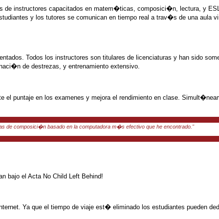
v�s de instructores capacitados en matem�ticas, composici�n, lectura, y ES
udiantes y los tutores se comunican en tiempo real a trav�s de una aula vir
ntados. Todos los instructores son titulares de licenciaturas y han sido some
inaci�n de destrezas, y entrenamiento extensivo.
e el puntaje en los examenes y mejora el rendimiento en clase. Simult�neam
ezas de composici�n basado en la computadora m�s efectivo que he encontrado."
n bajo el Acta No Child Left Behind!
ternet. Ya que el tiempo de viaje est� eliminado los estudiantes pueden ded